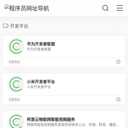
开发平台
0
华为开发者联盟
华为开发者联盟
开发平台
0
小米开发者平台
小米开发者平台
开发平台
0
阿里云物联网智能视频服务
物联网智能视频服务是提供视频流上云、存储、转发、播放、AI计算的视频云平台产品，为视频设备厂商、方案商与服务提供商，快速部署视频设备数据化上云，并搭建视频场景应用。同时针对隐私性极强的视频数据，提供安全加密的数据传输通道与存储服务。9