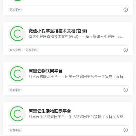
开发平台
1
微信小程序直播技术文档(官网)
微信小程序直播技术文档(官网)——基于腾讯云小程序 · 云直播插件，能快速将直播能力植入到您的原生小程序中。适用于多种行业场景，如企业直播、电商直播、教育直播等，打造您的小程序品牌。-10
官方文档
开发平台
0
阿里云物联网平台
阿里云物联网平台——阿里云物联网平台是一个集成了设备管理、数据安全通信、消息订阅和数据服务等能力的一体化平台。向下支持连接海量设备，采集设备数据上云；向上提供云端API，服务端可通过调用云端API将指令下发至设备端，实现远程控制。89
开发平台
0
阿里云生活物联网平台
阿里云生活物联网平台—生活物联网平台提供了设备接入能力、移动端的SDK以及免开发的App和界面，更适用于消费级的智能设备开发者，开发门槛较低，可以快速实现消费级设备的智能化，如智能家电、穿戴、家装领域等。—81
开发平台