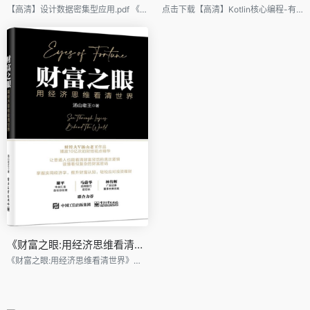
【高清】设计数据密集型应用.pdf 《数据密集型应用系统设计》是一本经历剑桥大学分布式系统研究院四年创作的重要著作，这本书从数据分析、数据应用和数据挖掘的角度出发，弥补了分布式理论和工程实践之间的鸿沟，它为软件开发者提供了宝贵的指导和启示，是一本必读的书籍，书中深入探讨了现代数据密集型应用系统的设计原则和决策，帮助读者了解如何有效地处理大规模数据的挑战，无论是对于研究者还是从业人员来说，这本书都是不可或缺的指南，我们由衷地将这本书献给那些追求梦想的人们，希望他们能通过阅读这本书，不断提升技术能力，创造出更加优秀的数据密集型应用系统。
点击下载【高清】Kotlin核心编程-有书签.pdf
《财富之眼:用经济思维看清世界》
《财富之眼:用经济思维看清世界》高清pdf电子书下载